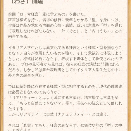
（わざ）前編
前回「ローマ狂言一座に学ぶもの」を書いた。
狂言は様式を持つ。習得の修行に幾年もかかる「型」を身につけ、
俳優は作品が求める内面の心情・感情、或いは意識を「型」を通じ
て表現しなければならない。「外（そと）」と「内（うち）」との
融合である。
イタリア人学生たちは異文化である狂言という様式・型を損なうこ
となく、自らが表現したいものを強く、そして意欲的に体現しよう
とした。様式は足枷にならず、表現する媒体として駆使されたので
ある。 プロや見巧者から見れば、彼らの狂言の演技に問題はある
だろう。しかし私は舞台表現者としてのイタリア人学生たちの中に
外と内の融合を見た。
では伝統芸能に存在する様式・型に相当するものを、現代の俳優達
は必要としないのであろうか。
「リアリティー」とはよく耳にする言葉だ。稽古場では言葉を変
え、「もっと自然にできない？」等々、演技への注文として使われ
たりする。
しかしリアリティーは自然（ナチュラリティー）とは違う。
それは「真実」であり、狂言のみならず、歌舞伎や能の「型」の中
にも存在する。