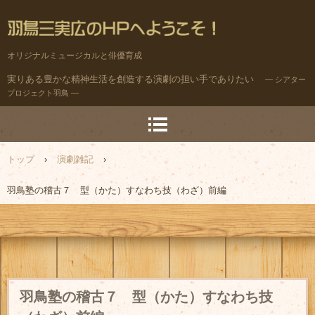
オリジナルミュージカルと俳優育成
実りある豊かな精神生活を創造する演劇の担い手でありたい
― シアター
プロジェクト羽鳥 ―
トップ
›
演劇雑記
›
羽鳥塾の稽古７ 型（かた）すなわち技（わざ）前編
羽鳥塾の稽古７ 型（かた）すなわち技