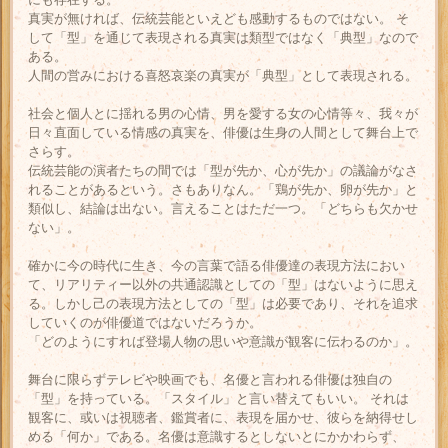
真実が無ければ、伝統芸能といえども感動するものではない。 そ
して「型」を通じて表現される真実は類型ではなく「典型」なので
ある。
人間の営みにおける喜怒哀楽の真実が「典型」として表現される。
社会と個人とに揺れる男の心情、男を愛する女の心情等々、我々が
日々直面している情感の真実を、俳優は生身の人間として舞台上で
さらす。
伝統芸能の演者たちの間では「型が先か、心が先か」の議論がなさ
れることがあるという。さもありなん。「鶏が先か、卵が先か」と
類似し、結論は出ない。言えることはただ一つ。「どちらも欠かせ
ない」。
確かに今の時代に生き、今の言葉で語る俳優達の表現方法におい
て、リアリティー以外の共通認識としての「型」はないように思え
る。しかし己の表現方法としての「型」は必要であり、それを追求
していくのが俳優道ではないだろうか。
「どのようにすれば登場人物の思いや意識が観客に伝わるのか」。
舞台に限らずテレビや映画でも、名優と言われる俳優は独自の
「型」を持っている。「スタイル」と言い替えてもいい。 それは
観客に、或いは視聴者、鑑賞者に、表現を届かせ、彼らを納得せし
める「何か」である。名優は意識するとしないとにかかわらず、